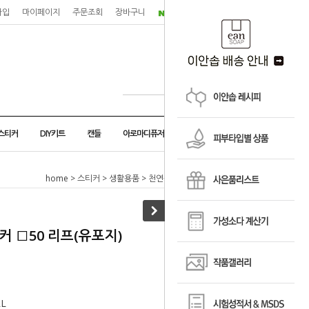
가입
마이페이지
주문조회
장바구니
스티커
DIY키트
캔들
아로마디퓨저
home
>
스티커
>
생활용품
> 천연물파스스티커 □50 리프(유포지)
 □50 리프(유포지)
L