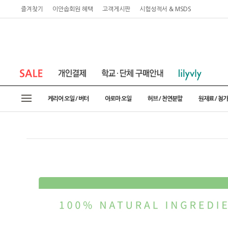
즐겨찾기
이안솝회원 혜택
고객게시판
시험성적서 & MSDS
케리어 오일 / 버터
아로마 오일
허브 / 천연분말
원재료 / 첨