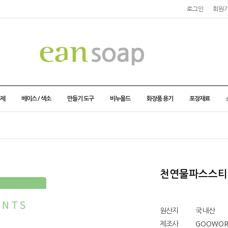
로그인
회원
가제
베이스 / 색소
만들기 도구
비누몰드
화장품 용기
포장재료
천연물파스스티커
원산지
국내산
제조사
GOOWOR