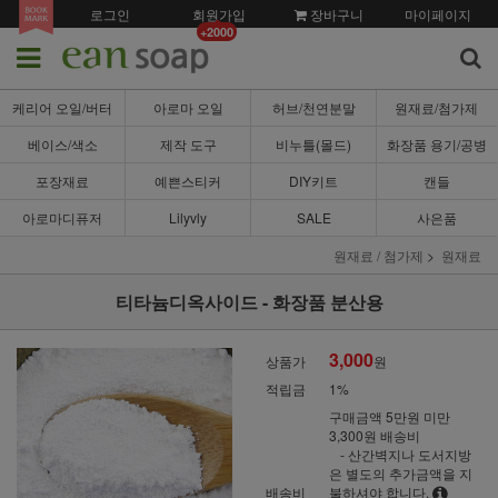
로그인
회원가입
장바구니
마이페이지
+2000
케리어 오일/버터
아로마 오일
허브/천연분말
원재료/첨가제
베이스/색소
제작 도구
비누틀(몰드)
화장품 용기/공병
포장재료
예쁜스티커
DIY키트
캔들
아로마디퓨저
Lilyvly
SALE
사은품
원재료 / 첨가제
원재료
티타늄디옥사이드 - 화장품 분산용
3,000
상품가
원
적립금
1%
구매금액 5만원 미만
3,300원 배송비
- 산간벽지나 도서지방
은 별도의 추가금액을 지
배송비
불하셔야 합니다.