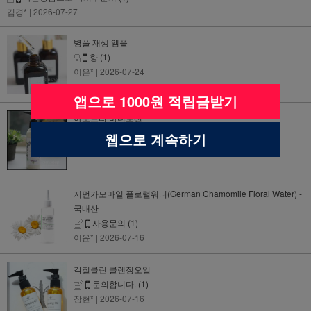
김경*
| 2026-07-27
병풀 재생 앰플
향
(1)
이은*
| 2026-07-24
앱으로 1000원 적립금받기
아토프리 바디로션
추가 문의
(1)
웹으로 계속하기
박미*
| 2026-07-21
저먼카모마일 플로럴워터(German Chamomile Floral Water) -
국내산
사용문의
(1)
이윤*
| 2026-07-16
각질클린 클렌징오일
문의합니다.
(1)
장현*
| 2026-07-16