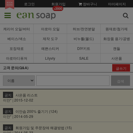
로그인
회원가입
장바구니
마이페이지
+2000
케리어 오일/버터
아로마 오일
허브/천연분말
원재료/첨가제
베이스/색소
제작 도구
비누틀(몰드)
화장품 용기/공병
포장재료
예쁜스티커
DIY키트
캔들
아로마디퓨저
Lilyvly
SALE
사은품
고객 문의(Q&A)
글쓰기
검색
공지
사은품 리스트
이안* | 2015-12-02
공지
이안솝 200% 즐기기 (124)
이안* | 2014-05-29
공지
회원가입 및 주문장애 해결방법 (15)
이안* | 2014-05-23