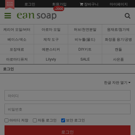
로그인
회원가입
장바구니
마이페이지
+2000
케리어 오일/버터
아로마 오일
허브/천연분말
원재료/첨가제
베이스/색소
제작 도구
비누틀(몰드)
화장품 용기/공병
포장재료
예쁜스티커
DIY키트
캔들
아로마디퓨저
Lilyvly
SALE
사은품
로그인
한글 자판 열기
아이디 저장
자동 로그인
보안 로그인
로그인