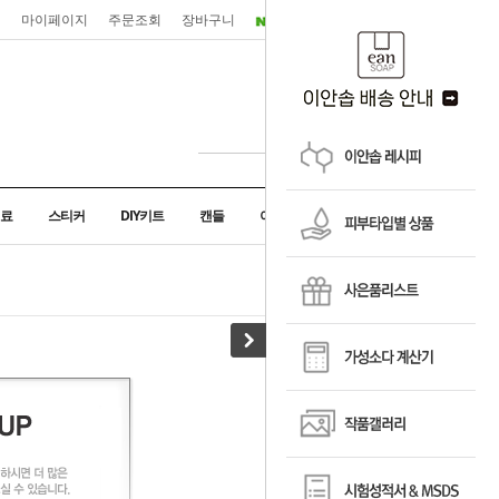
입
마이페이지
주문조회
장바구니
료
스티커
DIY키트
캔들
아로마디퓨저
home
> 회원서비스 > login