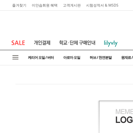
즐겨찾기
이안솝회원 혜택
고객게시판
시험성적서 & MSDS
케리어 오일 / 버터
아로마 오일
허브 / 천연분말
원재료 