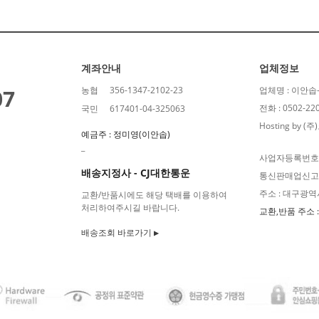
계좌안내
업체정보
07
농협
356-1347-2102-23
업체명 : 이안
전화 : 0502-22
국민
617401-04-325063
Hosting by 
예금주 : 정미영(이안솝)
_
사업자등록번호 : 
배송지정사 - CJ대한통운
통신판매업신고번호
주소 : 대구광역
교환/반품시에도 해당 택배를 이용하여
처리하여주시길 바랍니다.
교환,반품 주소 
배송조회 바로가기 ▶