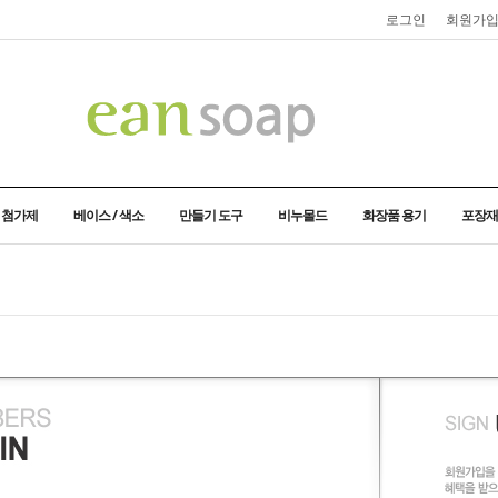
로그인
회원가
/ 첨가제
베이스 / 색소
만들기 도구
비누몰드
화장품 용기
포장재