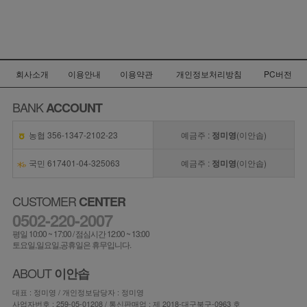
회사소개
이용안내
이용약관
개인정보처리방침
PC버전
BANK
ACCOUNT
농협 356-1347-2102-23
예금주 :
정미영
(이안솝)
국민 617401-04-325063
예금주 :
정미영
(이안솝)
CUSTOMER
CENTER
0502-220-2007
평일 10:00 ~ 17:00 / 점심시간 12:00 ~ 13:00
토요일,일요일,공휴일은 휴무입니다.
ABOUT
이안솝
대표 : 정미영 / 개인정보담당자 : 정미영
사업자번호 : 259-05-01208 / 통신판매업 : 제 2018-대구북구-0963 호