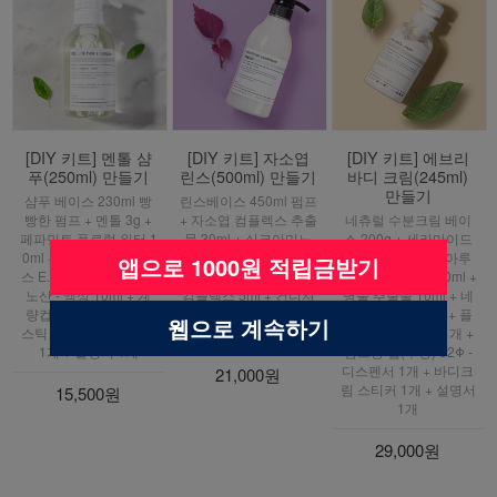
[DIY 키트] 멘톨 샴
[DIY 키트] 자소엽
[DIY 키트] 에브리
푸(250ml) 만들기
린스(500ml) 만들기
바디 크림(245ml)
만들기
샴푸 베이스 230ml 빵
린스베이스 450ml 펌프
빵한 펌프 + 멘톨 3g +
+ 자소엽 컴플렉스 추출
네츄럴 수분크림 베이
페파민트 플로럴 워터 1
물 30ml + 실크아미노
스 200g + 세라마이드
0ml + 페파민트 컴플렉
산 - 액상 10ml + 케라
리포좀 10ml + 히아루
앱으로 1000원 적립금받기
스 E.O 5ml + 실크 아미
스젠 10ml + 페파민트
론산 1% 저분자 10ml +
노산 - 액상 10ml + 계
컴플렉스 5ml + 컨디셔
병풀 추출물 10ml + 네
량컵 30ml 1개 + 우드
너 스티커(화이트 라벨)
롤리 3% E.O 5ml + 플
웹으로 계속하기
스틱 1개 + 샴푸 스티커
1개 + 설명서 1개
라스틱 스페츌러 1개 +
1개 + 설명서 1개
펌프용 캡(뚜껑) 32Φ -
디스펜서 1개 + 바디크
21,000원
림 스티커 1개 + 설명서
15,500원
1개
29,000원