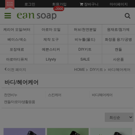
로그인
회원가입
장바구니
마이페이지
+2000
케리어 오일/버터
아로마 오일
허브/천연분말
원재료/첨가제
베이스/색소
제작 도구
비누틀(몰드)
화장품 용기/공병
포장재료
예쁜스티커
DIY키트
캔들
아로마디퓨저
Lilyvly
SALE
사은품
이전 페이지
HOME
DIY키트
바디/헤어케어
바디/헤어케어
천연비누
스킨케어
바디/헤어케어
캔들/아로마/생활용품