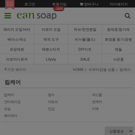
로그인
회원가입
장바구니
마이페이지
+2000
케리어 오일/버터
아로마 오일
허브/천연분말
원재료/첨가제
베이스/색소
제작 도구
비누틀(몰드)
화장품 용기/공병
포장재료
예쁜스티커
DIY키트
캔들
아로마디퓨저
Lilyvly
SALE
사은품
이전 페이지
HOME
피부타입별 상품
립케어
립케어
립케어
향수
여드름
안티에이징
아토피
썬케어
보습
민감
미백
헤어케어