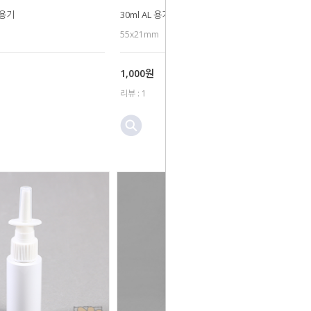
틱용기
30ml AL 용기
55x21mm
1,000원
리뷰 : 1