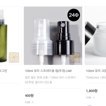
리브그린
100ml 유리 스프레이용 캡(뚜껑) 24Ø
100ml 유리 크
캡만 별도 판매 상품 / 100ml 유리 스프레이 -
70x62mm / Ø5
(반투명, 올리브그린) 용
1,800원
400원
리뷰 : 1
리뷰 : 1