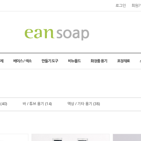
로그인
회원
가제
베이스 / 색소
만들기 도구
비누몰드
화장품 용기
포장재료
(40)
바 / 튜브 용기 (14)
액상 / 기타 용기 (38)