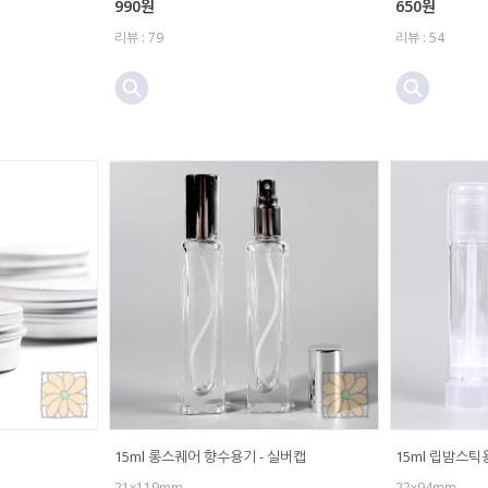
990원
650원
리뷰 : 79
리뷰 : 54
15ml 롱스퀘어 향수용기 - 실버캡
15ml 립밤스틱
21x119mm
22x94mm