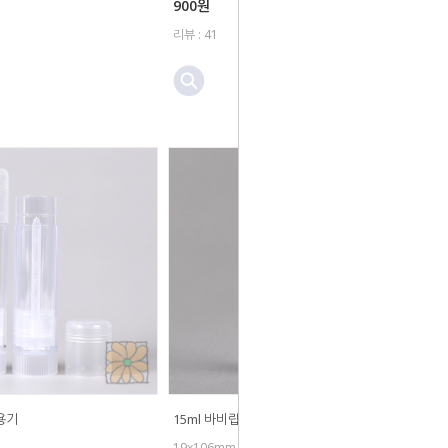
900원
리뷰 : 41
용기
15ml 바비립튜브
19x106mm