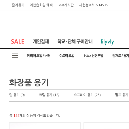
즐겨찾기
이안솝회원 혜택
고객게시판
시험성적서 & MSDS
케리어 오일 / 버터
아로마 오일
허브 / 천연분말
원재료 / 첨
화장품 용기
립 용기 (9)
크림 용기 (18)
스프레이 용기 (25)
펌프 용기 
총
144
개의 상품이 검색되었습니다.