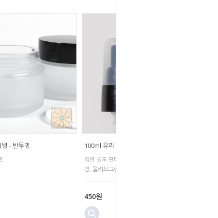
림병 - 반투명
100ml 유리 펌프용 캡(뚜껑) 24Ø
8
캡만 별도 판매 상품 / 100ml 유리 펌프 - (반투
명, 올리브그린) 용
450원