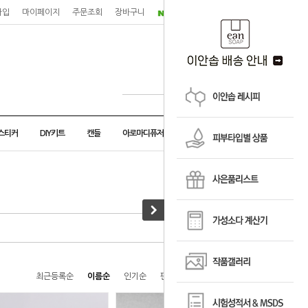
가입
마이페이지
주문조회
장바구니
스티커
DIY키트
캔들
아로마디퓨저
· HOME
>
화장품 용기
최근등록순
이름순
인기순
판매순
높은가격순
낮은가격순