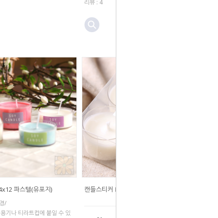
리뷰 : 4
x12 파스텔(유포지)
캔들스티커 □32 화이트(유포지)
경/
믹용기나 티라트컵에 붙일 수 있