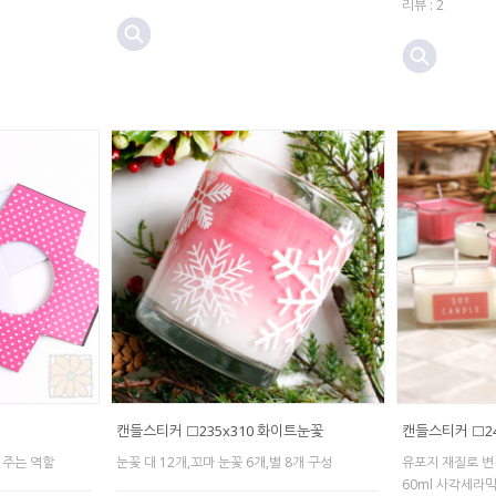
리뷰 : 2
캔들스티커 □235x310 화이트눈꽃
캔들스티커 □24
 주는 역할
눈꽃 대 12개,꼬마 눈꽃 6개,별 8개 구성
유포지 재질로 변
60ml 사각세라