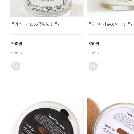
투명스티커 □60 뚜왈렛(캔들)
투명스티커 Ø60 엔젤(캔들)
350원
350원
리뷰 : 3
리뷰 : 5