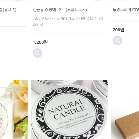
항(유포지)
캔들용 쇼핑백 - 2구 (크라프트지)
투명스티커 □3
2종 / 캔들상자-골지(메리고) 2개를 넣을 수 있는
쇼핑백
200원
1,200원