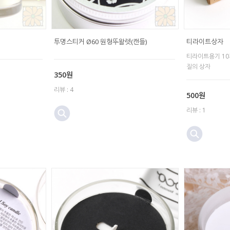
투명스티커 Ø60 원형뚜왈렛(캔들)
티라이트상자
티라이트용기 10
질의 상자
350원
리뷰 : 4
500원
리뷰 : 1