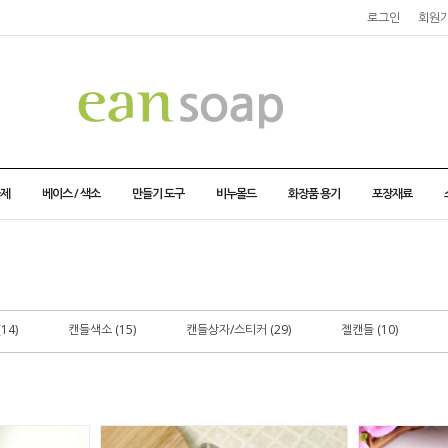
로그인
회원
가제
베이스 / 색소
만들기 도구
비누몰드
화장품 용기
포장재료
14)
캔들색소 (15)
캔들상자/스티커 (29)
젤캔들 (10)