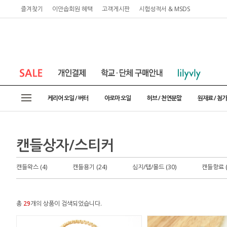
즐겨찾기
이안솝회원 혜택
고객게시판
시험성적서 & MSDS
케리어 오일 / 버터
아로마 오일
허브 / 천연분말
원재료 / 첨
캔들상자/스티커
캔들왁스 (4)
캔들용기 (24)
심지/탭/몰드 (30)
캔들향료 (
총
29
개의 상품이 검색되었습니다.