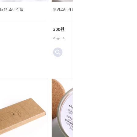
5x15 소이캔들
투명스티커 □50 리프(캔들)
300원
리뷰 : 4