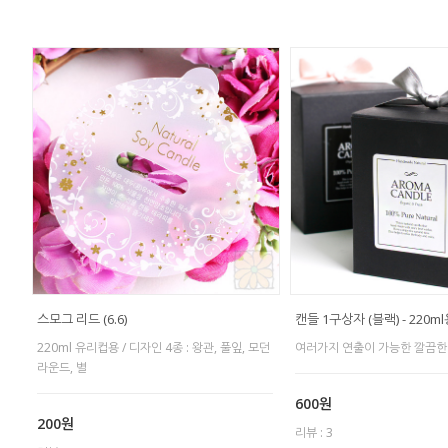
스모그 리드 (6.6)
캔들 1구상자 (블랙) - 220m
220ml 유리컵용 / 디자인 4종 : 왕관, 풀잎, 모던
여러가지 연출이 가능한 깔끔한
라운드, 별
600원
200원
리뷰 : 3