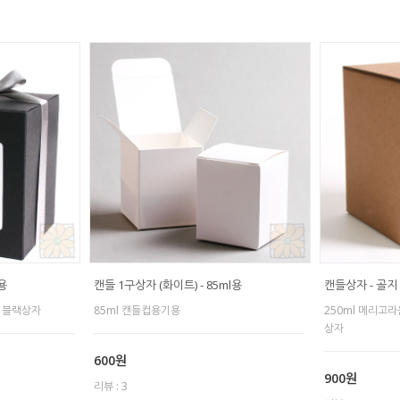
l용
캔들 1구상자 (화이트) - 85ml용
캔들상자 - 골지
 블랙상자
85ml 캔들컵용기용
250ml 메리고
상자
600원
900원
리뷰 : 3