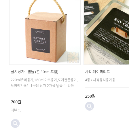
골지상자 - 캔들 (끈 30cm 포함)
사각 페이퍼리드
220ml유리용기,180ml아트용기,도자캔들용기,
4종 / 사각유리용기용
투명펌킨용기,1구용 상자 2개를 넣을 수 있음
250원
700원
리뷰 : 5