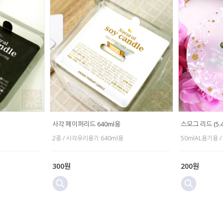
사각 페이퍼리드 640ml용
스모그 리드 (5.4
2종 / 사각유리용기 640ml용
50mlAL용기용 /
300원
200원