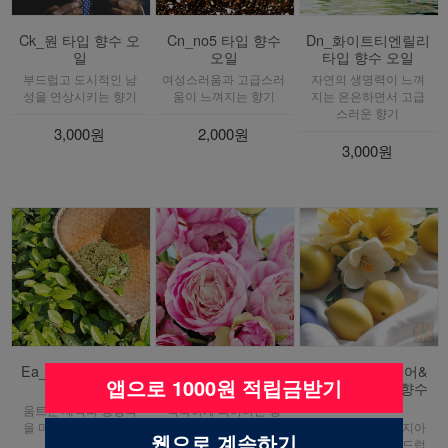
Ck_원 타입 향수 오
Cn_no5 타입 향수
Dn_화이트티엔릴리
일
오일
타입 향수 오일
부드럽고 도시적인 남
여성스러움과 고급스러
자연의 생명력이 느껴
성을 연상시키는 향기
움이 느껴지는 향기
지는 은은하면서 고급
스러운 향기
3,000원
2,000원
3,000원
Ea_그린티 타입 향
El_플레져인텐스 타
Jm_잉글리쉬페어&
앱으로 1000원 적립금받기
수 오일
입 향수 오일
프리지아 타입 향수
오일
움트는 새싹의 생명력
촉촉하게 피어나는 영
을 머금은듯한 은은한
롱한 꽃망울을 연상시
잘 익은 배와 프리지아
웹으로 계속하기
향기
키는 우아하면서도 여
향이 어우러진, 부드럽