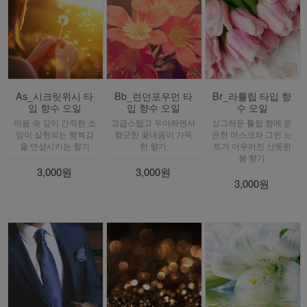
As_시크릿위시 타
Bb_런던포우먼 타
Br_라튤립 타입 향
입 향수 오일
입 향수 오일
수 오일
마음 속 깊이 간직한 소
고급스럽고 우아하면서
싱그러운 튤립 향에 은
망이 실현되는 행복감
향긋한 꽃내음이 가득
은한 머스크와 그린 노
을 연상시키는 향기
한 향기
트가 어우러진 산뜻한
봄 향기
3,000원
3,000원
3,000원