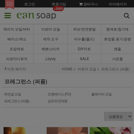
로그인
회원가입
장바구니
마이페이지
+2000
케리어 오일/버터
아로마 오일
허브/천연분말
원재료/첨가제
베이스/색소
제작 도구
비누틀(몰드)
화장품 용기/공병
포장재료
예쁜스티커
DIY키트
캔들
아로마디퓨저
Lilyvly
SALE
사은품
이전 페이지
HOME
아로마 오일
프레그런스 (퍼퓸)
프레그런스 (퍼퓸)
에센셜 오일
조향베이스 (F.O)
플레이버 오일
프레그런스 (퍼퓸)
섬유유연제향