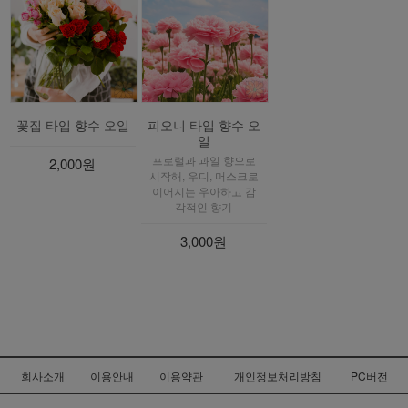
꽃집 타입 향수 오일
피오니 타입 향수 오
일
프로럴과 과일 향으로
2,000원
시작해, 우디, 머스크로
이어지는 우아하고 감
각적인 향기
3,000원
회사소개
이용안내
이용약관
개인정보처리방침
PC버전