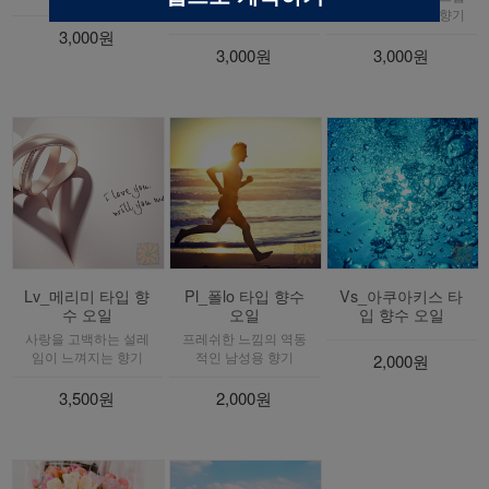
성스러운 느낌의 향기
고 산뜻한 과일꽃 향기
3,000원
3,000원
3,000원
Lv_메리미 타입 향
Pl_폴lo 타입 향수
Vs_아쿠아키스 타
수 오일
오일
입 향수 오일
사랑을 고백하는 설레
프레쉬한 느낌의 역동
임이 느껴지는 향기
적인 남성용 향기
2,000원
3,500원
2,000원